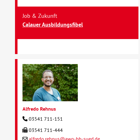
Job & Zukunft
Calauer Ausbildungsfibel
Alfredo Rehnus
03541 711-151
03541 711-444
alfredo.rehnus@awo-bb-sued.de