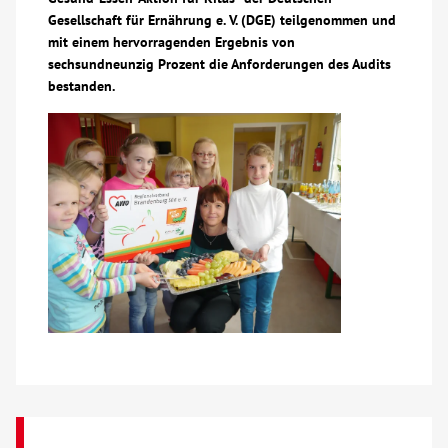
Gesellschaft für Ernährung e. V. (DGE) teilgenommen und
Über uns
mit einem hervorragenden Ergebnis von
sechsundneunzig Prozent die Anforderungen des Audits
bestanden.
Veranstaltungen
Spenden
Mitmachen
Karriere
Ausbildung
Glossar
Suche