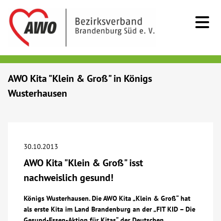
Kids & Teens
AWO Kita "Klein & Groß" in Königs
Wusterhausen
Senioren
Menschen mit Behinderung
30.10.2013
Beratung & Hilfe
AWO Kita "Klein & Groß" isst
nachweislich gesund!
Begegnung
Königs Wusterhausen. Die AWO Kita „Klein & Groß“ hat
als erste Kita im Land Brandenburg an der „FIT KID – Die
Bildung
Gesund-Essen-Aktion für Kitas“ der Deutschen