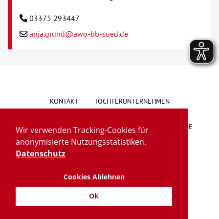
03375 293447
anja.grund@awo-bb-sued.de
KONTAKT
TOCHTERUNTERNEHMEN
HINWEISGEBERSYSTEM
VORSCHLAG/BESCHWERDE
Wir verwenden Tracking-Cookies für
anonymisierte Nutzungsstatistiken.
LIEFERKETTENGESETZ
BARRIEREFREIHEIT
Datenschutz
Cookies Ablehnen
IMPRESSUM
DATENSCHUTZ
TRANSPARENZ
Ok