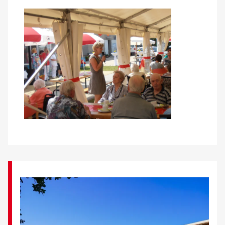
Über uns
Veranstaltungen
Spenden
Mitmachen
Karriere
Ausbildung
Glossar
Suche