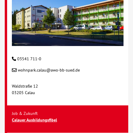
Kontakt
AWO BB Süd
03541 711-0
wohnpark.calau@awo-bb-sued.de
Waldstraße 12
03205 Calau
Job & Zukunft
Calauer Ausbildungsfibel