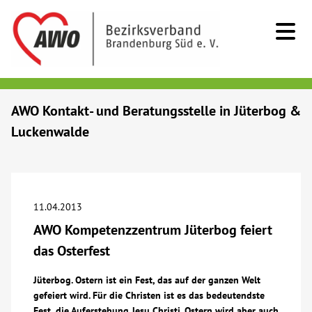
Kids & Teens
AWO Kontakt- und Beratungsstelle in Jüterbog &
Luckenwalde
Senioren
Menschen mit Behinderung
11.04.2013
Beratung & Hilfe
AWO Kompetenzzentrum Jüterbog feiert
das Osterfest
Begegnung
Jüterbog. Ostern ist ein Fest, das auf der ganzen Welt
gefeiert wird. Für die Christen ist es das bedeutendste
Bildung
Fest, die Auferstehung Jesu Christi. Ostern wird aber auch