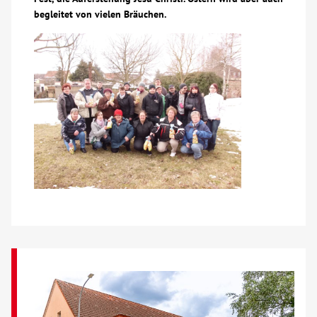
begleitet von vielen Bräuchen.
Über uns
Veranstaltungen
Spenden
Mitmachen
Karriere
Ausbildung
Glossar
Suche