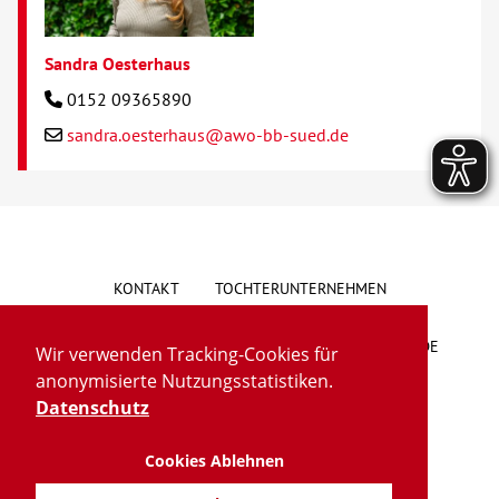
Sandra Oesterhaus
0152 09365890
sandra.oesterhaus@awo-bb-sued.de
KONTAKT
TOCHTERUNTERNEHMEN
HINWEISGEBERSYSTEM
VORSCHLAG/BESCHWERDE
Wir verwenden Tracking-Cookies für
anonymisierte Nutzungsstatistiken.
LIEFERKETTENGESETZ
BARRIEREFREIHEIT
Datenschutz
Cookies Ablehnen
IMPRESSUM
DATENSCHUTZ
TRANSPARENZ