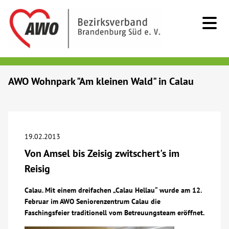
Kids & Teens
AWO Wohnpark "Am kleinen Wald" in Calau
Senioren
Menschen mit Behinderung
19.02.2013
Von Amsel bis Zeisig zwitschert's im
Beratung & Hilfe
Reisig
Begegnung
Calau. Mit einem dreifachen „Calau Hellau“ wurde am 12.
Februar im AWO Seniorenzentrum Calau die
Faschingsfeier traditionell vom Betreuungsteam eröffnet.
Bildung