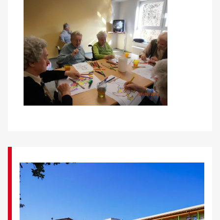
Über uns
Veranstaltungen
Spenden
Mitmachen
Karriere
Ausbildung
Glossar
Suche