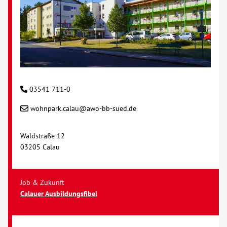
Kontakt
AWO BB Süd
03541 711-0
wohnpark.calau@awo-bb-sued.de
Waldstraße 12
03205 Calau
Job & Zukunft
Calauer Ausbildungsfibel