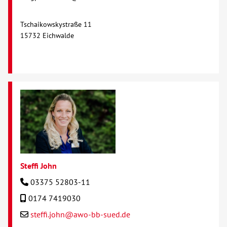
Tschaikowskystraße 11
15732 Eichwalde
Steffi John
03375 52803-11
0174 7419030
steffi.john@awo-bb-sued.de