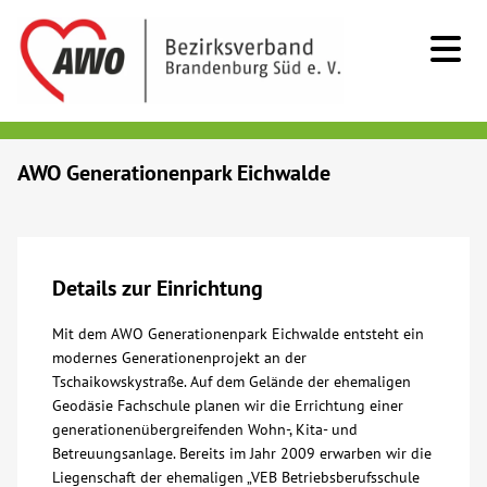
Kids & Teens
AWO Generationenpark Eichwalde
Senioren
Menschen mit Behinderung
Details zur Einrichtung
Mit dem AWO Generationenpark Eichwalde entsteht ein
Beratung & Hilfe
modernes Generationenprojekt an der
Tschaikowskystraße. Auf dem Gelände der ehemaligen
Begegnung
Geodäsie Fachschule planen wir die Errichtung einer
generationenübergreifenden Wohn-, Kita- und
Betreuungsanlage. Bereits im Jahr 2009 erwarben wir die
Bildung
Liegenschaft der ehemaligen „VEB Betriebsberufsschule