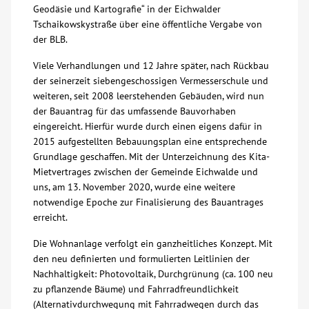
Geodäsie und Kartografie“ in der Eichwalder
Über uns
Tschaikowskystraße über eine öffentliche Vergabe von
der BLB.
Veranstaltungen
Viele Verhandlungen und 12 Jahre später, nach Rückbau
der seinerzeit siebengeschossigen Vermesserschule und
weiteren, seit 2008 leerstehenden Gebäuden, wird nun
Spenden
der Bauantrag für das umfassende Bauvorhaben
eingereicht. Hierfür wurde durch einen eigens dafür in
Mitmachen
2015 aufgestellten Bebauungsplan eine entsprechende
Grundlage geschaffen. Mit der Unterzeichnung des Kita-
Mietvertrages zwischen der Gemeinde Eichwalde und
Karriere
uns, am 13. November 2020, wurde eine weitere
notwendige Epoche zur Finalisierung des Bauantrages
erreicht.
Ausbildung
Die Wohnanlage verfolgt ein ganzheitliches Konzept. Mit
den neu definierten und formulierten Leitlinien der
Glossar
Nachhaltigkeit: Photovoltaik, Durchgrünung (ca. 100 neu
zu pflanzende Bäume) und Fahrradfreundlichkeit
Suche
(Alternativdurchwegung mit Fahrradwegen durch das