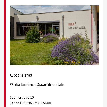
Kontakt
AWO BB Süd
03542 2783
kita-luebbenau@awo-bb-sued.de
Goethestraße 10
03222 Lübbenau/Spreewald