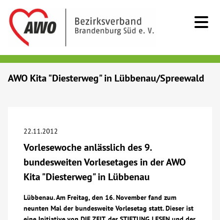
Kids & Teens
AWO Kita "Diesterweg" in Lübbenau/Spreewald
Senioren
Menschen mit Behinderung
22.11.2012
Vorlesewoche anlässlich des 9.
Beratung & Hilfe
bundesweiten Vorlesetages in der AWO
Kita "Diesterweg" in Lübbenau
Begegnung
Lübbenau. Am Freitag, den 16. November fand zum
neunten Mal der bundesweite Vorlesetag statt. Dieser ist
Bildung
eine Initiative von DIE ZEIT, der STIFTUNG LESEN und der