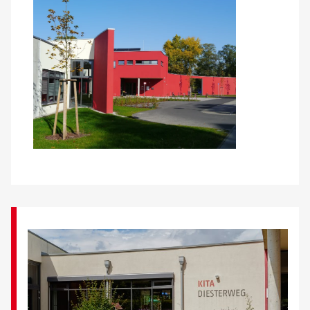
Über uns
Veranstaltungen
Spenden
Mitmachen
Karriere
Ausbildung
Glossar
Suche