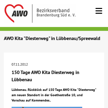
Kids & Teens
AWO Kita "Diesterweg" in Lübbenau/Spreewald
Senioren
Menschen mit Behinderung
07.11.2012
150 Tage AWO Kita Diesterweg in
Beratung & Hilfe
Lübbenau
Begegnung
Lübbenau. Rückblick auf 150 Tage AWO Kita "Diesterweg"
am neuen Standort in der Goethestraße 10, und
Vorschau auf Kommendes..
Bildung