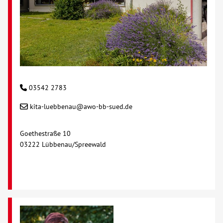
Kontakt
AWO BB Süd
03542 2783
kita-luebbenau@awo-bb-sued.de
Goethestraße 10
03222 Lübbenau/Spreewald