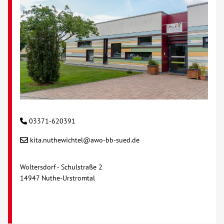
Kontakt
AWO BB Süd
03371-620391
kita.nuthewichtel@awo-bb-sued.de
Woltersdorf - Schulstraße 2
14947 Nuthe-Urstromtal