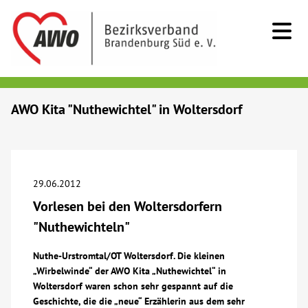
Kids & Teens
AWO Kita "Nuthewichtel" in Woltersdorf
Senioren
Menschen mit Behinderung
29.06.2012
Vorlesen bei den Woltersdorfern
Beratung & Hilfe
"Nuthewichteln"
Begegnung
Nuthe-Urstromtal/OT Woltersdorf. Die kleinen
„Wirbelwinde“ der AWO Kita „Nuthewichtel“ in
Woltersdorf waren schon sehr gespannt auf die
Bildung
Geschichte, die die „neue“ Erzählerin aus dem sehr