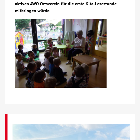
aktiven AWO Ortsverein für die erste Kita-Lesestunde
Über uns
mitbringen würde.
Veranstaltungen
Spenden
Mitmachen
Karriere
Ausbildung
Glossar
Suche