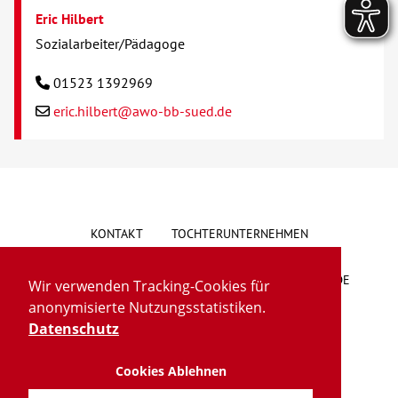
Eric Hilbert
Sozialarbeiter/Pädagoge
01523 1392969
eric.hilbert@awo-bb-sued.de
KONTAKT
TOCHTERUNTERNEHMEN
HINWEISGEBERSYSTEM
VORSCHLAG/BESCHWERDE
Wir verwenden Tracking-Cookies für
anonymisierte Nutzungsstatistiken.
LIEFERKETTENGESETZ
BARRIEREFREIHEIT
Datenschutz
Cookies Ablehnen
IMPRESSUM
DATENSCHUTZ
TRANSPARENZ