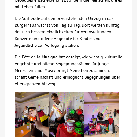
Gebäudes entscheidend ist, sondern die Menschen, die es
mit Leben füllen.
Kontakt
Die Vorfreude auf den bevorstehenden Umzug in das
Bürgerhaus wächst von Tag zu Tag. Dort werden künftig
AWO BB Süd
deutlich bessere Möglichkeiten für Veranstaltungen,
Konzerte und offene Angebote für Kinder und
Jugendliche zur Verfügung stehen.
Die Fête de la Musique hat gezeigt, wie wichtig kulturelle
Angebote und offene Begegnungsräume für junge
Menschen sind. Musik bringt Menschen zusammen,
schafft Gemeinschaft und ermöglicht Begegnungen über
Altersgrenzen hinweg.