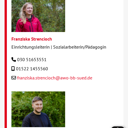
Franziska Strencioch
Einrichtungsleiterin | Sozialarbeiterin/Pädagogin
030 51653551
01522 1455560
franziska.strencioch@awo-bb-sued.de