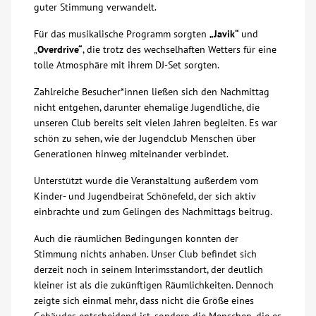
guter Stimmung verwandelt.
Über uns
Für das musikalische Programm sorgten
„Javik“
und
„
Overdrive“
, die trotz des wechselhaften Wetters für eine
Veranstaltungen
tolle Atmosphäre mit ihrem DJ-Set sorgten.
Zahlreiche Besucher*innen ließen sich den Nachmittag
Spenden
nicht entgehen, darunter ehemalige Jugendliche, die
unseren Club bereits seit vielen Jahren begleiten. Es war
schön zu sehen, wie der Jugendclub Menschen über
Mitmachen
Generationen hinweg miteinander verbindet.
Unterstützt wurde die Veranstaltung außerdem vom
Karriere
Kinder- und Jugendbeirat Schönefeld, der sich aktiv
einbrachte und zum Gelingen des Nachmittags beitrug.
Ausbildung
Auch die räumlichen Bedingungen konnten der
Stimmung nichts anhaben. Unser Club befindet sich
Glossar
derzeit noch in seinem Interimsstandort, der deutlich
kleiner ist als die zukünftigen Räumlichkeiten. Dennoch
zeigte sich einmal mehr, dass nicht die Größe eines
Suche