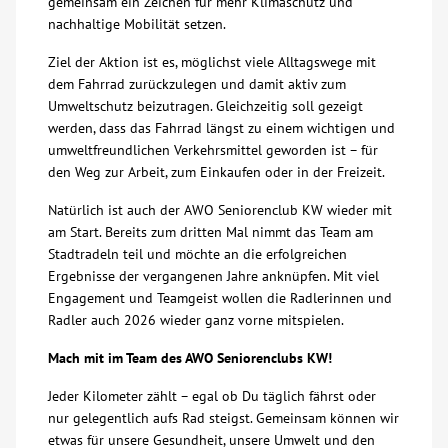
gemeinsam ein Zeichen für mehr Klimaschutz und
nachhaltige Mobilität setzen.
Über uns
Ziel der Aktion ist es, möglichst viele Alltagswege mit
dem Fahrrad zurückzulegen und damit aktiv zum
Veranstaltungen
Umweltschutz beizutragen. Gleichzeitig soll gezeigt
werden, dass das Fahrrad längst zu einem wichtigen und
Spenden
umweltfreundlichen Verkehrsmittel geworden ist – für
den Weg zur Arbeit, zum Einkaufen oder in der Freizeit.
Mitmachen
Natürlich ist auch der AWO Seniorenclub KW wieder mit
am Start. Bereits zum dritten Mal nimmt das Team am
Stadtradeln teil und möchte an die erfolgreichen
Karriere
Ergebnisse der vergangenen Jahre anknüpfen. Mit viel
Engagement und Teamgeist wollen die Radlerinnen und
Ausbildung
Radler auch 2026 wieder ganz vorne mitspielen.
Mach mit im Team des AWO Seniorenclubs KW!
Glossar
Jeder Kilometer zählt – egal ob Du täglich fährst oder
nur gelegentlich aufs Rad steigst. Gemeinsam können wir
Suche
etwas für unsere Gesundheit, unsere Umwelt und den