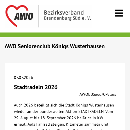
Kids & Teens
AWO Seniorenclub Königs Wusterhausen
Senioren
Menschen mit Behinderung
07.07.2026
Stadtradeln 2026
Beratung & Hilfe
AWOBBSued/CPeters
Auch 2026 beteiligt sich die Stadt Königs Wusterhausen
Begegnung
wieder an der bundesweiten Aktion STADTRADELN. Vom
29. August bis 18. September 2026 heißt es in KW
Bildung
erneut: Aufs Fahrrad steigen, Kilometer sammeln und