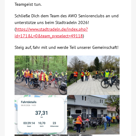
Teamgeist tun.
Kontakt
Schließe Dich dem Team des AWO Seniorenclubs an und
unterstütze uns beim Stadtradeln 2026!
(
https://www.stadtradeln.de/index.php?
AWO BB Süd
id=171&L=0&team_preselect=49118
)
Steig auf, fahr mit und werde Teil unserer Gemeinschaft!