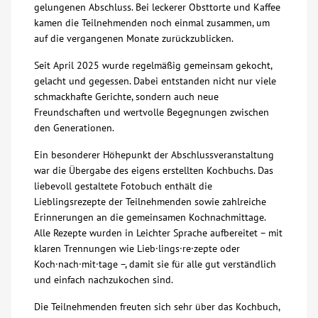
gelungenen Abschluss. Bei leckerer Obsttorte und Kaffee
kamen die Teilnehmenden noch einmal zusammen, um
Über uns
auf die vergangenen Monate zurückzublicken.
Veranstaltungen
Seit April 2025 wurde regelmäßig gemeinsam gekocht,
gelacht und gegessen. Dabei entstanden nicht nur viele
schmackhafte Gerichte, sondern auch neue
Spenden
Freundschaften und wertvolle Begegnungen zwischen
den Generationen.
Mitmachen
Ein besonderer Höhepunkt der Abschlussveranstaltung
war die Übergabe des eigens erstellten Kochbuchs. Das
Karriere
liebevoll gestaltete Fotobuch enthält die
Lieblingsrezepte der Teilnehmenden sowie zahlreiche
Erinnerungen an die gemeinsamen Kochnachmittage.
Ausbildung
Alle Rezepte wurden in Leichter Sprache aufbereitet – mit
klaren Trennungen wie Lieb·lings·re·zepte oder
Koch·nach·mit·tage –, damit sie für alle gut verständlich
Glossar
und einfach nachzukochen sind.
Die Teilnehmenden freuten sich sehr über das Kochbuch,
Suche