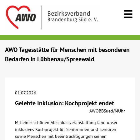
Kids & Teens
AWO Tagesstätte für Menschen mit besonderen
Bedarfen in Lübbenau/Spreewald
Senioren
Menschen mit Behinderung
01.07.2026
Beratung & Hilfe
Gelebte Inklusion: Kochprojekt endet
AWOBBSued/MUhr
Begegnung
Mit einer schönen Abschlussveranstaltung fand unser
inklusives Kochprojekt für Seniorinnen und Senioren
Bildung
sowie Menschen mit Beeinträchtigungen seinen