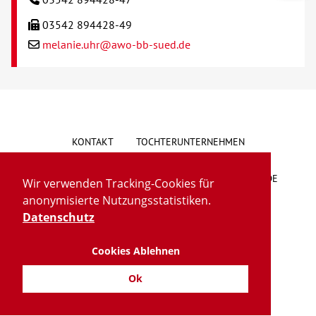
03542 894428-49
melanie.uhr@awo-bb-sued.de
KONTAKT
TOCHTERUNTERNEHMEN
HINWEISGEBERSYSTEM
VORSCHLAG/BESCHWERDE
Wir verwenden Tracking-Cookies für
anonymisierte Nutzungsstatistiken.
LIEFERKETTENGESETZ
BARRIEREFREIHEIT
Datenschutz
Cookies Ablehnen
IMPRESSUM
DATENSCHUTZ
TRANSPARENZ
Ok