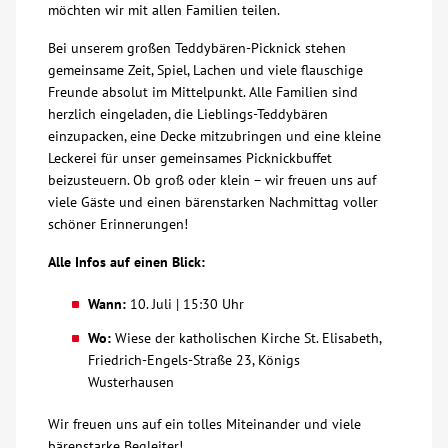
möchten wir mit allen Familien teilen.
Über uns
Bei unserem großen Teddybären-Picknick stehen
gemeinsame Zeit, Spiel, Lachen und viele flauschige
Veranstaltungen
Freunde absolut im Mittelpunkt. Alle Familien sind
herzlich eingeladen, die Lieblings-Teddybären
einzupacken, eine Decke mitzubringen und eine kleine
Spenden
Leckerei für unser gemeinsames Picknickbuffet
beizusteuern. Ob groß oder klein – wir freuen uns auf
viele Gäste und einen bärenstarken Nachmittag voller
Mitmachen
schöner Erinnerungen!
Karriere
Alle Infos auf einen Blick:
Wann:
10. Juli | 15:30 Uhr
Ausbildung
Wo:
Wiese der katholischen Kirche St. Elisabeth,
Friedrich-Engels-Straße 23, Königs
Glossar
Wusterhausen
Wir freuen uns auf ein tolles Miteinander und viele
Suche
bärenstarke Begleiter!