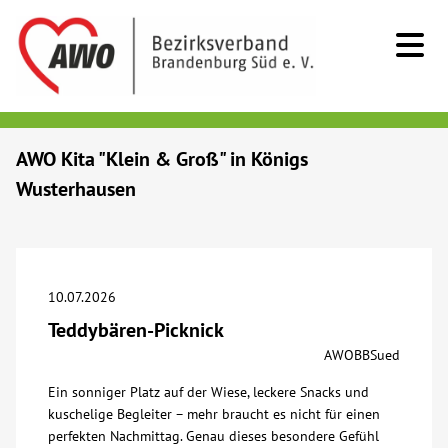
Kids & Teens
AWO Kita "Klein & Groß" in Königs
Wusterhausen
Senioren
Menschen mit Behinderung
10.07.2026
Beratung & Hilfe
Teddybären-Picknick
AWOBBSued
Begegnung
Ein sonniger Platz auf der Wiese, leckere Snacks und
kuschelige Begleiter – mehr braucht es nicht für einen
Bildung
perfekten Nachmittag. Genau dieses besondere Gefühl