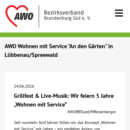
Kids & Teens
AWO Wohnen mit Service "An den Gärten" in
Lübbenau/Spreewald
Senioren
Menschen mit Behinderung
24.06.2026
Beratung & Hilfe
Grillfest & Live-Musik: Wir feiern 5 Jahre
„Wohnen mit Service“
Begegnung
AWOBBSued/MRosenberger
Seit nunmehr fünf Jahren füllen wir das Konzept „Wohnen
Bildung
mit Service“ mit Leben – ein perfekter Anlass, um