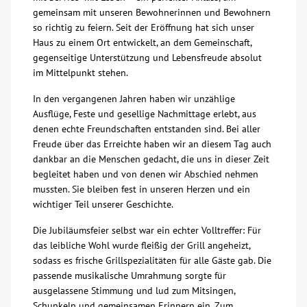
gemeinsam mit unseren Bewohnerinnen und Bewohnern
Über uns
so richtig zu feiern. Seit der Eröffnung hat sich unser
Haus zu einem Ort entwickelt, an dem Gemeinschaft,
gegenseitige Unterstützung und Lebensfreude absolut
Veranstaltungen
im Mittelpunkt stehen.
In den vergangenen Jahren haben wir unzählige
Spenden
Ausflüge, Feste und gesellige Nachmittage erlebt, aus
denen echte Freundschaften entstanden sind. Bei aller
Mitmachen
Freude über das Erreichte haben wir an diesem Tag auch
dankbar an die Menschen gedacht, die uns in dieser Zeit
begleitet haben und von denen wir Abschied nehmen
Karriere
mussten. Sie bleiben fest in unseren Herzen und ein
wichtiger Teil unserer Geschichte.
Ausbildung
Die Jubiläumsfeier selbst war ein echter Volltreffer: Für
das leibliche Wohl wurde fleißig der Grill angeheizt,
Glossar
sodass es frische Grillspezialitäten für alle Gäste gab. Die
passende musikalische Umrahmung sorgte für
ausgelassene Stimmung und lud zum Mitsingen,
Suche
Schunkeln und gemeinsamen Erinnern ein. Zum