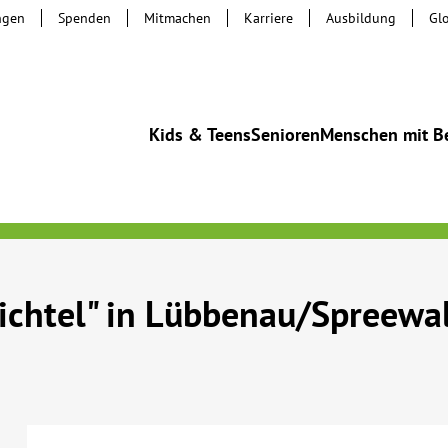
ngen
Spenden
Mitmachen
Karriere
Ausbildung
Gl
Kids & Teens
Senioren
Menschen mit B
ichtel" in Lübbenau/Spreewa