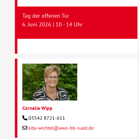
Tag der offenen Tür
6. Juni 2026 | 10 - 14 Uhr
Cornelia Wipp
03542 8721-611
kita-wichtel@awo-bb-sued.de