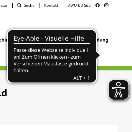
ossar
Suche
Kontakt
AWO BB Süd
ehinderung
Beratung & Hilfe
Begegnung
Bildung
ld