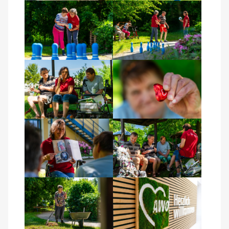
Über uns
Veranstaltungen
Spenden
Mitmachen
Karriere
Ausbildung
Glossar
Suche