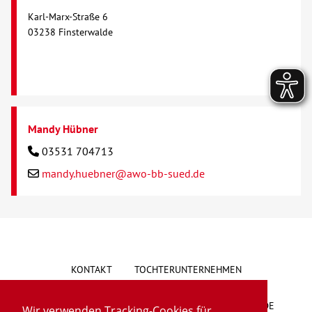
Karl-Marx-Straße 6
03238 Finsterwalde
Mandy Hübner
03531 704713
mandy.huebner@awo-bb-sued.de
KONTAKT
TOCHTERUNTERNEHMEN
HINWEISGEBERSYSTEM
VORSCHLAG/BESCHWERDE
Wir verwenden Tracking-Cookies für