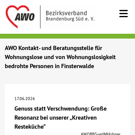
Kids & Teens
AWO Kontakt- und Beratungsstelle für
Wohnungslose und von Wohnungslosigkeit
Senioren
bedrohte Personen in Finsterwalde
Menschen mit Behinderung
Beratung & Hilfe
17.06.2026
Genuss statt Verschwendung: Große
Begegnung
Resonanz bei unserer „Kreativen
Resteküche“
Bildung
AWOBBSuedMHübner