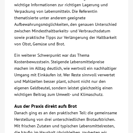
wichtige Informationen zur richtigen Lagerung und
Verpackung von Lebensmitteln. Die Referentin
Kontakt
thematisierte unter anderem geeignete
Aufbewahrungsmöglichkeiten, den genauen Unterschied
AWO BB Süd
zwischen Mindesthaltbarkeits- und Verbrauchsdatum
sowie praktische Tipps zur Verlängerung der Haltbarkeit
von Obst, Gemüse und Brot.
Ein weiterer Schwerpunkt war das Thema
Kostenbewusstsein. Steigende Lebensmittelpreise
machen im Alltag deutlich, wie wertvoll ein nachhaltiger
Umgang mit Einkäufen ist. Wer Reste sinnvoll verwertet
und Mahlzeiten besser plant, schont nicht nur den
eigenen Geldbeutel, sondern leistet gleichzeitig einen
wichtigen Beitrag zum Umwelt- und Klimaschutz.
Aus der Praxis direkt aufs Brot
Danach ging es an den praktischen Teil: die gemeinsame
Herstellung von drei unterschiedlichen Brotaufstrichen.
Mit frischen Zutaten und typischen Lebensmittelresten,
die häufig im Haushalt übrigbleiben, zauberten wir