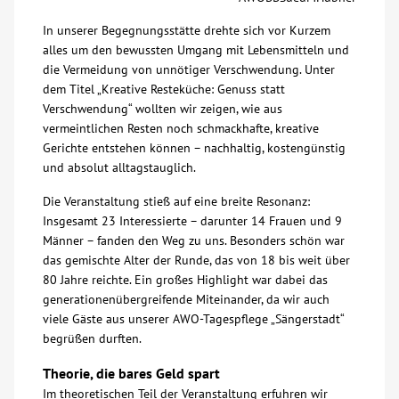
Über uns
In unserer Begegnungsstätte drehte sich vor Kurzem
alles um den bewussten Umgang mit Lebensmitteln und
die Vermeidung von unnötiger Verschwendung. Unter
Veranstaltungen
dem Titel „Kreative Resteküche: Genuss statt
Verschwendung“ wollten wir zeigen, wie aus
vermeintlichen Resten noch schmackhafte, kreative
Spenden
Gerichte entstehen können – nachhaltig, kostengünstig
und absolut alltagstauglich.
Mitmachen
Die Veranstaltung stieß auf eine breite Resonanz:
Insgesamt 23 Interessierte – darunter 14 Frauen und 9
Karriere
Männer – fanden den Weg zu uns. Besonders schön war
das gemischte Alter der Runde, das von 18 bis weit über
80 Jahre reichte. Ein großes Highlight war dabei das
Ausbildung
generationenübergreifende Miteinander, da wir auch
viele Gäste aus unserer AWO-Tagespflege „Sängerstadt“
Glossar
begrüßen durften.
Theorie, die bares Geld spart
Suche
Im theoretischen Teil der Veranstaltung erfuhren wir