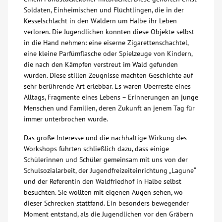
Soldaten, Einheimischen und Flüchtlingen, die in der
Kontakt
Kesselschlacht in den Wäldern um Halbe ihr Leben
verloren. Die Jugendlichen konnten diese Objekte selbst
in die Hand nehmen: eine eiserne Zigarettenschachtel,
AWO BB Süd
eine kleine Parfümflasche oder Spielzeuge von Kindern,
die nach den Kämpfen verstreut im Wald gefunden
wurden. Diese stillen Zeugnisse machten Geschichte auf
sehr berührende Art erlebbar. Es waren Überreste eines
Alltags, Fragmente eines Lebens – Erinnerungen an junge
Menschen und Familien, deren Zukunft an jenem Tag für
immer unterbrochen wurde.
Das große Interesse und die nachhaltige Wirkung des
Workshops führten schließlich dazu, dass einige
Schülerinnen und Schüler gemeinsam mit uns von der
Schulsozialarbeit, der Jugendfreizeiteinrichtung „Lagune“
und der Referentin den Waldfriedhof in Halbe selbst
besuchten. Sie wollten mit eigenen Augen sehen, wo
dieser Schrecken stattfand. Ein besonders bewegender
Moment entstand, als die Jugendlichen vor den Gräbern