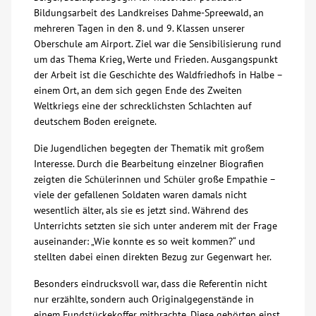
Bildungsarbeit des Landkreises Dahme-Spreewald, an
Über uns
mehreren Tagen in den 8. und 9. Klassen unserer
Oberschule am Airport. Ziel war die Sensibilisierung rund
um das Thema Krieg, Werte und Frieden. Ausgangspunkt
Veranstaltungen
der Arbeit ist die Geschichte des Waldfriedhofs in Halbe –
einem Ort, an dem sich gegen Ende des Zweiten
Spenden
Weltkriegs eine der schrecklichsten Schlachten auf
deutschem Boden ereignete.
Mitmachen
Die Jugendlichen begegten der Thematik mit großem
Interesse. Durch die Bearbeitung einzelner Biografien
zeigten die Schülerinnen und Schüler große Empathie –
Karriere
viele der gefallenen Soldaten waren damals nicht
wesentlich älter, als sie es jetzt sind. Während des
Ausbildung
Unterrichts setzten sie sich unter anderem mit der Frage
auseinander: „Wie konnte es so weit kommen?“ und
stellten dabei einen direkten Bezug zur Gegenwart her.
Glossar
Besonders eindrucksvoll war, dass die Referentin nicht
nur erzählte, sondern auch Originalgegenstände in
Suche
einem Fundstückekoffer mitbrachte. Diese gehörten einst