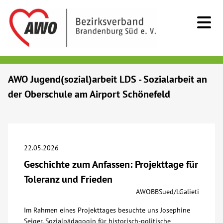
Kids & Teens
AWO Jugend(sozial)arbeit LDS - Sozialarbeit an
der Oberschule am Airport Schönefeld
Senioren
Menschen mit Behinderung
22.05.2026
Beratung & Hilfe
Geschichte zum Anfassen: Projekttage für
Toleranz und Frieden
Begegnung
AWOBBSued/LGalieti
Im Rahmen eines Projekttages besuchte uns Josephine
Bildung
Seiger, Sozialpädagogin für historisch-politische