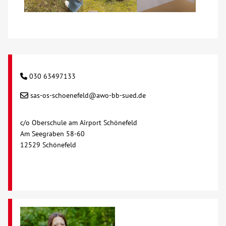
030 63497133
sas-os-schoenefeld@awo-bb-sued.de
c/o Oberschule am Airport Schönefeld
Am Seegraben 58-60
12529 Schönefeld