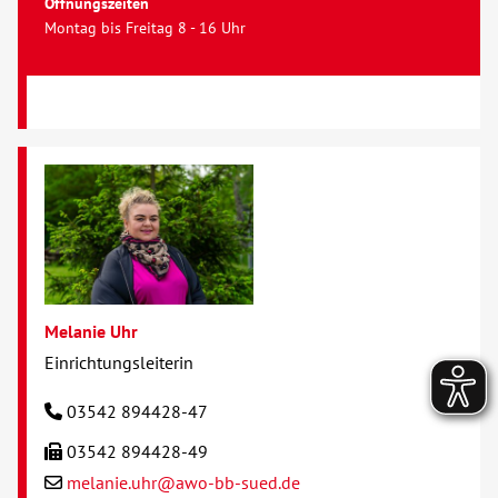
Öffnungszeiten
Montag bis Freitag 8 - 16 Uhr
Melanie Uhr
Einrichtungsleiterin
03542 894428-47
03542 894428-49
melanie.uhr@awo-bb-sued.de