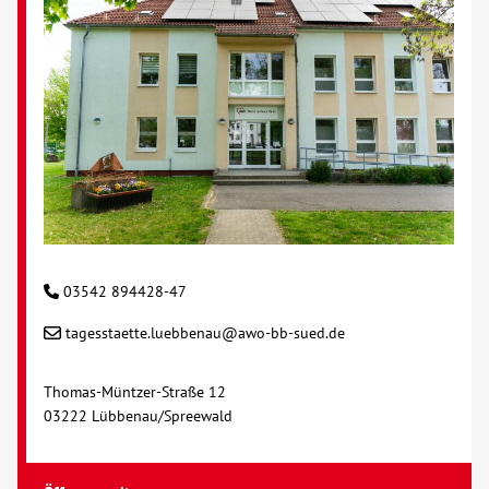
03542 894428-47
tagesstaette.luebbenau@awo-bb-sued.de
Thomas-Müntzer-Straße 12
03222 Lübbenau/Spreewald