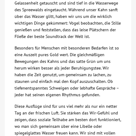
Gelassenheit getauscht und sind tief in die Wasserwege
des Spreewalds eingetaucht. Während unser Kahn sanft
Über uns
über das Wasser glitt, haben wir uns um die wirklich
wichtigen Dinge gekümmert: Vögel beobachten, die Stille
Veranstaltungen
genießen und feststellen, dass das leise Plätschern der
Fließe der beste Soundtrack der Welt ist.
Spenden
Besonders für Menschen mit besonderen Bedarfen ist so
eine Auszeit pures Gold wert. Die gleichmäßigen
Bewegungen des Kahns und das satte Grün um uns
Mitmachen
herum wirken besser als jeder Beruhigungstee. Wir
haben die Zeit genutzt, um gemeinsam zu lachen, zu
Karriere
staunen und einfach mal den Kopf auszuschalten. Ob
tiefenentspanntes Schweigen oder lebhafte Gespräche –
jeder hat seinen eigenen Rhythmus gefunden.
Ausbildung
Diese Ausflüge sind für uns viel mehr als nur ein netter
Tag an der frischen Luft. Sie stärken das Wir-Gefühl und
Glossar
zeigen, dass soziale Teilhabe am besten dort funktioniert,
wo man sich gemeinsam über eine Libelle oder
Suche
spiegelglattes Wasser freuen kann. Wir sind mit vollen