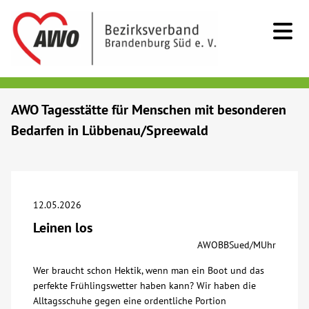
Kids & Teens
AWO Tagesstätte für Menschen mit besonderen
Bedarfen in Lübbenau/Spreewald
Senioren
Menschen mit Behinderung
12.05.2026
Beratung & Hilfe
Leinen los
AWOBBSued/MUhr
Begegnung
Wer braucht schon Hektik, wenn man ein Boot und das
perfekte Frühlingswetter haben kann? Wir haben die
Bildung
Alltagsschuhe gegen eine ordentliche Portion