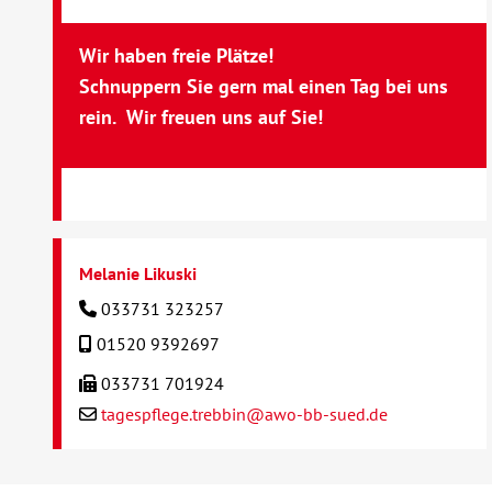
Wir haben freie Plätze!
Schnuppern Sie gern mal einen Tag bei uns
rein. Wir freuen uns auf Sie!
Melanie Likuski
033731 323257
01520 9392697
033731 701924
tagespflege.trebbin@awo-bb-sued.de