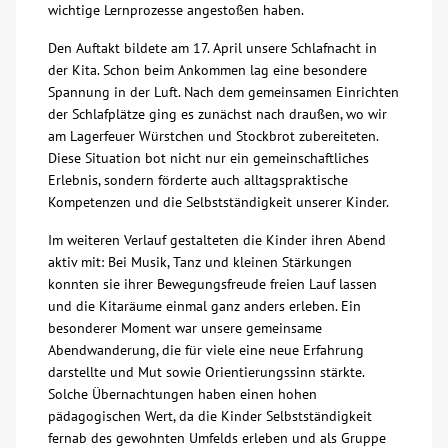
wichtige Lernprozesse angestoßen haben.
Über uns
Den Auftakt bildete am 17. April unsere Schlafnacht in
der Kita. Schon beim Ankommen lag eine besondere
Veranstaltungen
Spannung in der Luft. Nach dem gemeinsamen Einrichten
der Schlafplätze ging es zunächst nach draußen, wo wir
am Lagerfeuer Würstchen und Stockbrot zubereiteten.
Spenden
Diese Situation bot nicht nur ein gemeinschaftliches
Erlebnis, sondern förderte auch alltagspraktische
Kompetenzen und die Selbstständigkeit unserer Kinder.
Mitmachen
Im weiteren Verlauf gestalteten die Kinder ihren Abend
Karriere
aktiv mit: Bei Musik, Tanz und kleinen Stärkungen
konnten sie ihrer Bewegungsfreude freien Lauf lassen
und die Kitaräume einmal ganz anders erleben. Ein
Ausbildung
besonderer Moment war unsere gemeinsame
Abendwanderung, die für viele eine neue Erfahrung
darstellte und Mut sowie Orientierungssinn stärkte.
Glossar
Solche Übernachtungen haben einen hohen
pädagogischen Wert, da die Kinder Selbstständigkeit
Suche
fernab des gewohnten Umfelds erleben und als Gruppe