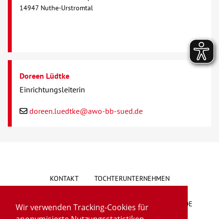
14947 Nuthe-Urstromtal
Doreen Lüdtke
Einrichtungsleiterin
doreen.luedtke@awo-bb-sued.de
KONTAKT
TOCHTERUNTERNEHMEN
HINWEISGEBERSYSTEM
VORSCHLAG/BESCHWERDE
Wir verwenden Tracking-Cookies für