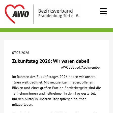
Kids & Teens
Senioren
07.05.2026
Zukunftstag 2026: Wir waren dabei!
Menschen mit Behinderung
AWOBBSued/ASchwember
Im Rahmen des Zukunftstages 2026 haben wir unsere
Beratung & Hilfe
Türen weit geöffnet. Mit neugierigen Fragen, offenen
Blicken und einer großen Portion Entdeckergeist sind die
Begegnung
Teilnehmerinnen und Teilnehmer in den Tag gestartet,
um den Alltag in unseren Tagespflegen hautnah
mitzuerleben.
Bildung