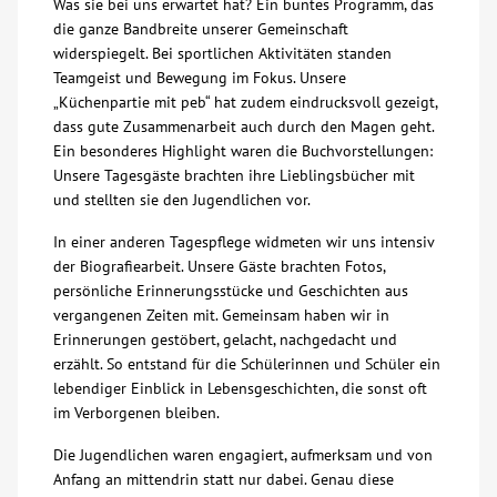
Was sie bei uns erwartet hat? Ein buntes Programm, das
die ganze Bandbreite unserer Gemeinschaft
Über uns
widerspiegelt. Bei sportlichen Aktivitäten standen
Teamgeist und Bewegung im Fokus. Unsere
Veranstaltungen
„Küchenpartie mit peb“ hat zudem eindrucksvoll gezeigt,
dass gute Zusammenarbeit auch durch den Magen geht.
Ein besonderes Highlight waren die Buchvorstellungen:
Spenden
Unsere Tagesgäste brachten ihre Lieblingsbücher mit
und stellten sie den Jugendlichen vor.
Mitmachen
In einer anderen Tagespflege widmeten wir uns intensiv
der Biografiearbeit. Unsere Gäste brachten Fotos,
Karriere
persönliche Erinnerungsstücke und Geschichten aus
vergangenen Zeiten mit. Gemeinsam haben wir in
Erinnerungen gestöbert, gelacht, nachgedacht und
Ausbildung
erzählt. So entstand für die Schülerinnen und Schüler ein
lebendiger Einblick in Lebensgeschichten, die sonst oft
im Verborgenen bleiben.
Glossar
Die Jugendlichen waren engagiert, aufmerksam und von
Anfang an mittendrin statt nur dabei. Genau diese
Suche