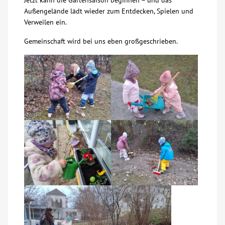
Jetzt kann die Gartensaison beginnen – und das
Außengelände lädt wieder zum Entdecken, Spielen und
Kontakt
Verweilen ein.
Gemeinschaft wird bei uns eben großgeschrieben.
AWO BB Süd