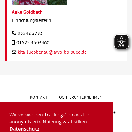
Anke Goldbach
Einrichtungsleiterin
03542 2783
01525 4503460
kita-luebbenau@awo-bb-sued.de
KONTAKT
TOCHTERUNTERNEHMEN
HINWEISGEBERSYSTEM
VORSCHLAG/BESCHWERDE
Wir verwenden Tracking-Cookies für
anonymisierte Nutzungsstatistiken.
LIEFERKETTENGESETZ
BARRIEREFREIHEIT
Datenschutz