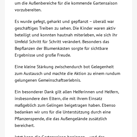
um die Außenbereiche für die kommende Gartensaison
vorzubereiten.
Über uns
Es wurde gefegt, geharkt und gepflanzt – überall war
Veranstaltungen
geschäftiges Treiben zu sehen. Die Kinder waren aktiv
beteiligt und konnten hautnah miterleben, wie sich ihr
Umfeld Schritt für Schritt verändert. Besonders das
Spenden
Bepflanzen der Blumenkästen sorgte für sichtbare
Ergebnisse und große Freude.
Mitmachen
Eine kleine Stärkung zwischendurch bot Gelegenheit
zum Austausch und machte die Aktion zu einem rundum
Karriere
gelungenen Gemeinschaftserlebnis.
Ein besonderer Dank gilt allen Helferinnen und Helfern,
Ausbildung
insbesondere den Eltern, die mit ihrem Einsatz
maßgeblich zum Gelingen beigetragen haben. Ebenso
bedanken wir uns für die Unterstützung durch eine
Glossar
Pflanzenspende, die das Außengelände zusätzlich
bereichert.
Suche