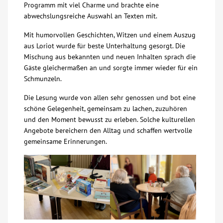
Programm mit viel Charme und brachte eine
abwechslungsreiche Auswahl an Texten mit.
Über uns
Mit humorvollen Geschichten, Witzen und einem Auszug
Veranstaltungen
aus Loriot wurde für beste Unterhaltung gesorgt. Die
Mischung aus bekannten und neuen Inhalten sprach die
Gäste gleichermaßen an und sorgte immer wieder für ein
Spenden
Schmunzeln.
Die Lesung wurde von allen sehr genossen und bot eine
Mitmachen
schöne Gelegenheit, gemeinsam zu lachen, zuzuhören
und den Moment bewusst zu erleben. Solche kulturellen
Karriere
Angebote bereichern den Alltag und schaffen wertvolle
gemeinsame Erinnerungen.
Ausbildung
Glossar
Suche