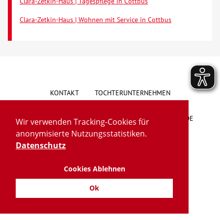
Clara-Zetkin-Haus | Tagespflege in Cottbus
Clara-Zetkin-Haus | Wohnen mit Service in Cottbus
KONTAKT
TOCHTERUNTERNEHMEN
HINWEISGEBERSYSTEM
VORSCHLAG/BESCHWERDE
Wir verwenden Tracking-Cookies für
anonymisierte Nutzungsstatistiken.
LIEFERKETTENGESETZ
BARRIEREFREIHEIT
Datenschutz
Cookies Ablehnen
IMPRESSUM
DATENSCHUTZ
TRANSPARENZ
Ok