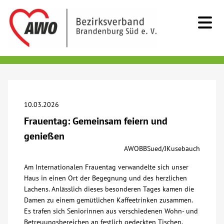
Kids & Teens
Senioren
10.03.2026
Frauentag: Gemeinsam feiern und
Menschen mit Behinderung
genießen
AWOBBSued/JKusebauch
Beratung & Hilfe
Am Internationalen Frauentag verwandelte sich unser
Haus in einen Ort der Begegnung und des herzlichen
Begegnung
Lachens. Anlässlich dieses besonderen Tages kamen die
Damen zu einem gemütlichen Kaffeetrinken zusammen.
Es trafen sich Seniorinnen aus verschiedenen Wohn- und
Bildung
Betreuungsbereichen an festlich gedeckten Tischen.