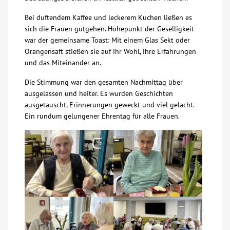
Über uns
Bei duftendem Kaffee und leckerem Kuchen ließen es
sich die Frauen gutgehen. Höhepunkt der Geselligkeit
war der gemeinsame Toast: Mit einem Glas Sekt oder
Veranstaltungen
Orangensaft stießen sie auf ihr Wohl, ihre Erfahrungen
und das Miteinander an.
Spenden
Die Stimmung war den gesamten Nachmittag über
ausgelassen und heiter. Es wurden Geschichten
ausgetauscht, Erinnerungen geweckt und viel gelacht.
Mitmachen
Ein rundum gelungener Ehrentag für alle Frauen.
Karriere
Ausbildung
Glossar
Suche