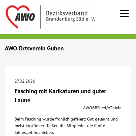
Kids & Teens
AWO Ortsverein Guben
Senioren
Menschen mit Behinderung
27.02.2026
Fasching mit Karikaturen und guter
Beratung & Hilfe
Laune
AWOBBSued/AThiele
Begegnung
Beim Fasching wurde fröhlich gefeiert: Gut gelaunt und
meist kostümiert ließen die Mitglieder die fünfte
Bildung
Jahreszeit hochleben.