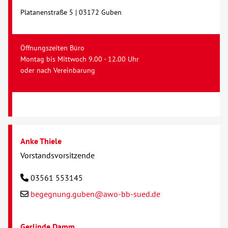
Platanenstraße 5 | 03172 Guben
Öffnungszeiten Büro
Montag bis Mittwoch 9.00 - 12.00 Uhr
oder nach Vereinbarung
Anke Thiele
Vorstandsvorsitzende
03561 553145
begegnung.guben@awo-bb-sued.de
Gerlinde Damm