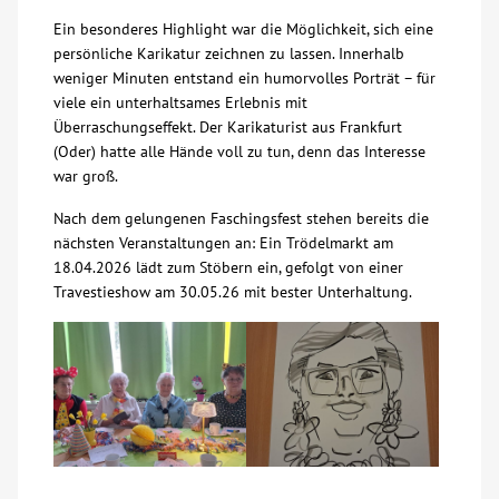
Ein besonderes Highlight war die Möglichkeit, sich eine
Über uns
persönliche Karikatur zeichnen zu lassen. Innerhalb
weniger Minuten entstand ein humorvolles Porträt – für
Veranstaltungen
viele ein unterhaltsames Erlebnis mit
Überraschungseffekt. Der Karikaturist aus Frankfurt
(Oder) hatte alle Hände voll zu tun, denn das Interesse
Spenden
war groß.
Nach dem gelungenen Faschingsfest stehen bereits die
Mitmachen
nächsten Veranstaltungen an: Ein Trödelmarkt am
18.04.2026 lädt zum Stöbern ein, gefolgt von einer
Karriere
Travestieshow am 30.05.26 mit bester Unterhaltung.
Ausbildung
Glossar
Suche