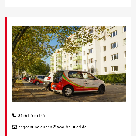
Kontakt
AWO BB Süd
03561 553145
begegnung.guben@awo-bb-sued.de