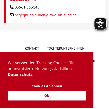
03561 553145
begegnung.guben@awo-bb-sued.de
KONTAKT
TOCHTERUNTERNEHMEN
HINWEISGEBERSYSTEM
VORSCHLAG/BESCHWERDE
Wir verwenden Tracking-Cookies für
anonymisierte Nutzungsstatistiken.
LIEFERKETTENGESETZ
BARRIEREFREIHEIT
Datenschutz
Cookies Ablehnen
IMPRESSUM
DATENSCHUTZ
TRANSPARENZ
Ok