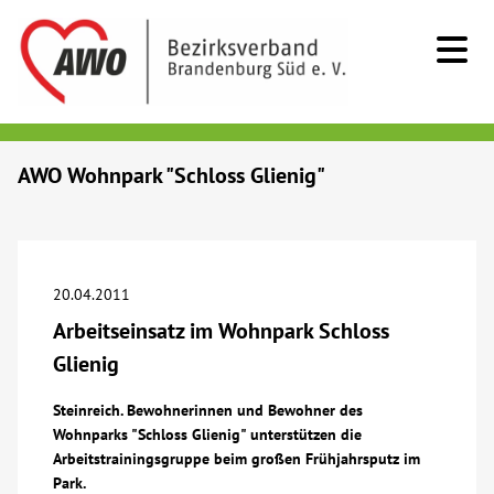
Kids & Teens
AWO Wohnpark "Schloss Glienig"
Senioren
Menschen mit Behinderung
20.04.2011
Arbeitseinsatz im Wohnpark Schloss
Beratung & Hilfe
Glienig
Begegnung
Steinreich. Bewohnerinnen und Bewohner des
Wohnparks "Schloss Glienig" unterstützen die
Arbeitstrainingsgruppe beim großen Frühjahrsputz im
Bildung
Park.