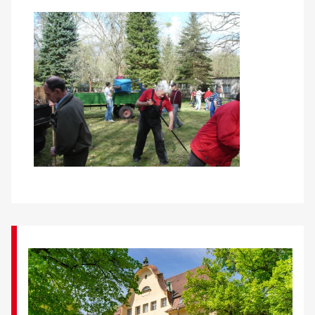
Über uns
Veranstaltungen
Spenden
Mitmachen
Karriere
Ausbildung
Glossar
Suche