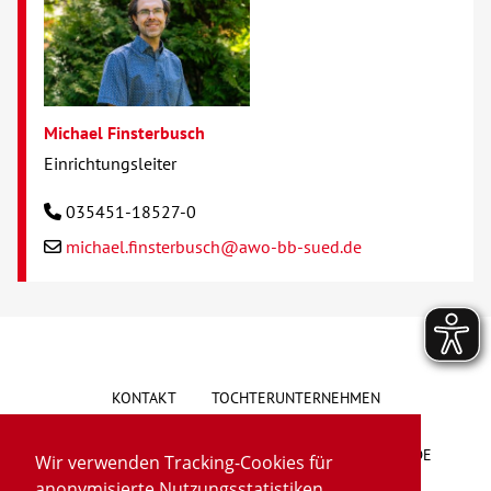
Michael Finsterbusch
Einrichtungsleiter
035451-18527-0
michael.finsterbusch@awo-bb-sued.de
KONTAKT
TOCHTERUNTERNEHMEN
HINWEISGEBERSYSTEM
VORSCHLAG/BESCHWERDE
Wir verwenden Tracking-Cookies für
anonymisierte Nutzungsstatistiken.