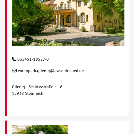
Kontakt
AWO BB Süd
035451-18527-0
wohnpark.glienig@awo-bb-sued.de
Glienig - Schlossstraße 4 - 6
15938 Steinreich