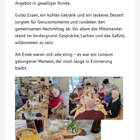
Angebot in geselliger Runde.
Über uns
Gutes Essen, ein kühles Getränk und ein leckeres Dessert
sorgten für Genussmomente und rundeten den
Veranstaltungen
gemeinsamen Nachmittag ab. Vor allem das Miteinander
stand im Vordergrund: Gespräche, Lachen und das Gefühl,
willkommen zu sein.
Spenden
Am Ende waren sich alle einig – es war ein rundum
gelungener Moment, der noch lange in Erinnerung
Mitmachen
bleibt.
Karriere
Ausbildung
Glossar
Suche