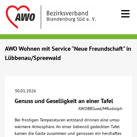
Kids & Teens
AWO Wohnen mit Service "Neue Freundschaft" in
Lübbenau/Spreewald
Senioren
Menschen mit Behinderung
30.01.2026
Beratung & Hilfe
Genuss und Geselligkeit an einer Tafel
AWOBBSued/MRudolph
Begegnung
Bei frostigen Temperaturen entstand drinnen eine umso
wärmere Atmosphäre. An einer liebevoll gedeckten Tafel
Bildung
kamen die Gäste zusammen und genossen ein herzhaftes