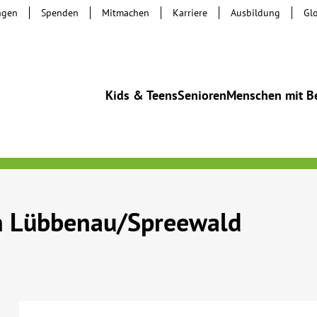
ngen
Spenden
Mitmachen
Karriere
Ausbildung
Gl
Kids & Teens
Senioren
Menschen mit B
in Lübbenau/Spreewald