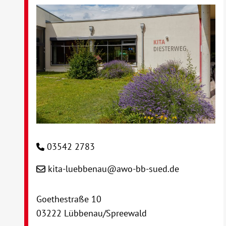
03542 2783
kita-luebbenau@awo-bb-sued.de
Goethestraße 10
03222 Lübbenau/Spreewald