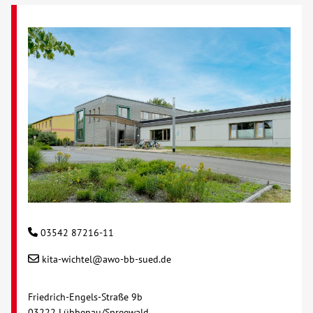
03542 87216-11
kita-wichtel@awo-bb-sued.de
Friedrich-Engels-Straße 9b
03222 Lübbenau/Spreewald