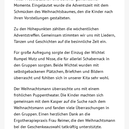
Momente. Eingeläutet wurde die Adventszeit mit dem
Über uns
Schmücken des Weihnachtsbaumes, den die Kinder nach
ihren Vorstellungen gestalteten.
Veranstaltungen
Zu den Höhepunkten zählten die wöchentlichen
Adventstreffen. Gemeinsam stimmten wir uns mit Liedern,
Tänzen und Geschichten auf die besinnliche Zeit ein.
Spenden
Für große Aufregung sorgte der Einzug der Wichtel
Rumpel Wutz und Nisse, die für allerlei Schabernack in
Mitmachen
den Gruppen sorgten. Beide Wichtel wurden mit
selbstgebackenen Plätzchen, Briefchen und Bildern
Karriere
überrascht und fühlten sich in unserer Kita sehr wohl.
Der Weihnachtsmann überraschte uns mit einem
Ausbildung
fröhlichen Puppentheater. Die Kinder machten sich
gemeinsam mit dem Kasper auf die Suche nach dem
Weihnachtsmann und fanden viele Überraschungen in
Glossar
den Gruppen. Einen herzlichen Dank an die
Ergotherapiepraxis Frau Reimer, die den Weihnachtsmann
Suche
bei der Geschenkeauswahl tatkräftig unterstützte.