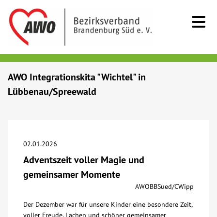
Kids & Teens
AWO Integrationskita "Wichtel" in
Lübbenau/Spreewald
Senioren
Menschen mit Behinderung
02.01.2026
Beratung & Hilfe
Adventszeit voller Magie und
gemeinsamer Momente
Begegnung
AWOBBSued/CWipp
Der Dezember war für unsere Kinder eine besondere Zeit,
Bildung
voller Freude, Lachen und schöner gemeinsamer