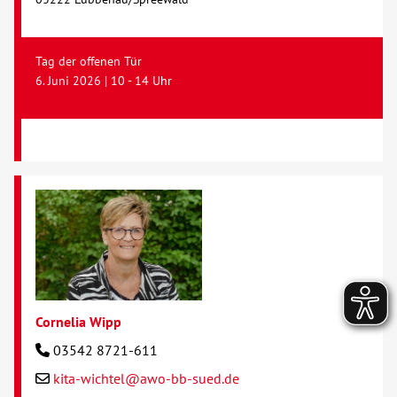
Tag der offenen Tür
6. Juni 2026 | 10 - 14 Uhr
Cornelia Wipp
03542 8721-611
kita-wichtel@awo-bb-sued.de