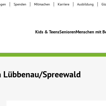
ngen
Spenden
Mitmachen
Karriere
Ausbildung
Gl
Kids & Teens
Senioren
Menschen mit B
in Lübbenau/Spreewald