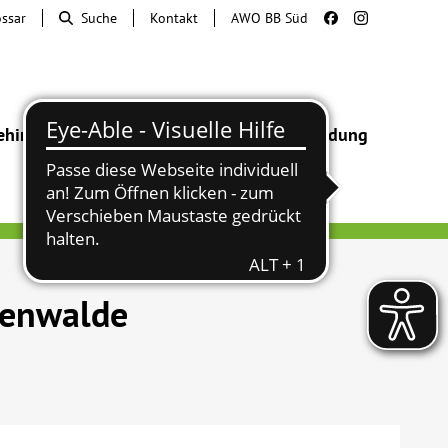
ossar
Suche
Kontakt
AWO BB Süd
ehinderung
Beratung & Hilfe
Begegnung
Bildung
kenwalde