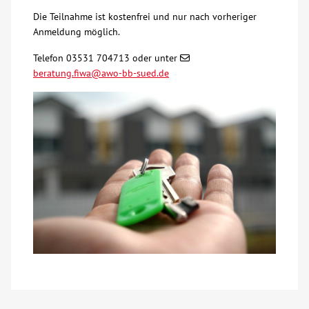
Die Teilnahme ist kostenfrei und nur nach vorheriger
Kontakt
Anmeldung möglich.
Telefon 03531 704713 oder unter
AWO BB Süd
beratung.fiwa@awo-bb-sued.de