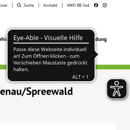
ossar
Suche
Kontakt
AWO BB Süd
ehinderung
Beratung & Hilfe
Begegnung
Bildung
benau/Spreewald