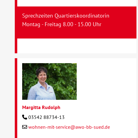
Sprechzeiten Quartierskoordinatorin
Montag - Freitag 8.00 - 15.00 Uhr
Margitta Rudolph
03542 88734-13
wohnen-mit-service@awo-bb-sued.de