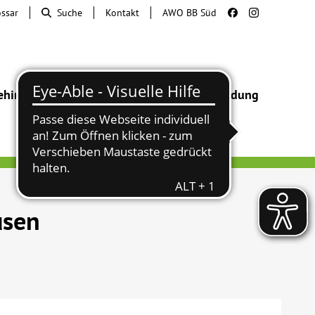
ossar
Suche
Kontakt
AWO BB Süd
ehinderung
Beratung & Hilfe
Begegnung
Bildung
usen