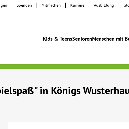
ngen
Spenden
Mitmachen
Karriere
Ausbildung
Gl
Kids & Teens
Senioren
Menschen mit B
pielspaß" in Königs Wusterha