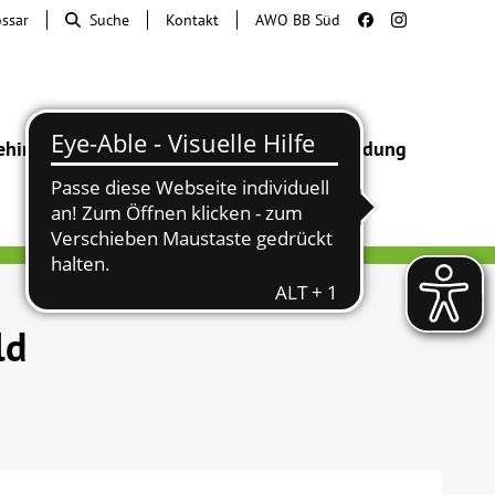
ossar
Suche
Kontakt
AWO BB Süd
ehinderung
Beratung & Hilfe
Begegnung
Bildung
ld