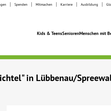
ngen
Spenden
Mitmachen
Karriere
Ausbildung
Gl
Kids & Teens
Senioren
Menschen mit B
ichtel" in Lübbenau/Spreewa