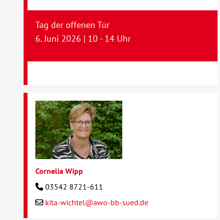
Tag der offenen Tür
6. Juni 2026 | 10 - 14 Uhr
Cornelia Wipp
03542 8721-611
kita-wichtel@awo-bb-sued.de