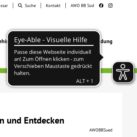
ossar
Suche
Kontakt
AWO BB Süd
ehinderung
Beratung & Hilfe
Begegnung
Bildung
en und Entdecken
AWOBBSued