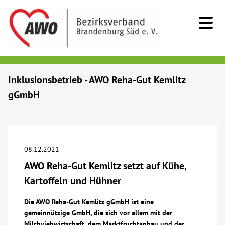
Kids & Teens
Inklusionsbetrieb - AWO Reha-Gut Kemlitz
gGmbH
Senioren
Menschen mit Behinderung
08.12.2021
Beratung & Hilfe
AWO Reha-Gut Kemlitz setzt auf Kühe,
Kartoffeln und Hühner
Begegnung
Die AWO Reha-Gut Kemlitz gGmbH ist eine
gemeinnützige GmbH, die sich vor allem mit der
Bildung
Milchviehwirtschaft, dem Marktfruchtanbau und der