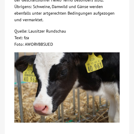
der Geschäftsführer Heiko Terno besonders stolz.
Übrigens: Schweine, Damwild und Gänse werden
Kontakt
ebenfalls unter artgerechten Bedingungen aufgezogen
und vermarktet.
AWO BB Süd
Quelle: Lausitzer Rundschau
Text: fza
Foto: AWORVBBSUED