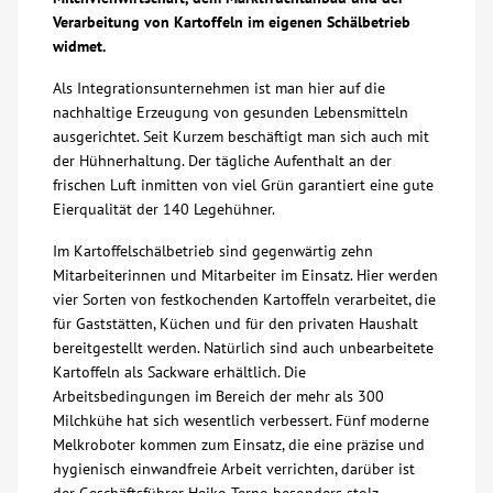
Verarbeitung von Kartoffeln im eigenen Schälbetrieb
Über uns
widmet.
Als Integrationsunternehmen ist man hier auf die
Veranstaltungen
nachhaltige Erzeugung von gesunden Lebensmitteln
ausgerichtet. Seit Kurzem beschäftigt man sich auch mit
der Hühnerhaltung. Der tägliche Aufenthalt an der
Spenden
frischen Luft inmitten von viel Grün garantiert eine gute
Eierqualität der 140 Legehühner.
Mitmachen
Im Kartoffelschälbetrieb sind gegenwärtig zehn
Mitarbeiterinnen und Mitarbeiter im Einsatz. Hier werden
Karriere
vier Sorten von festkochenden Kartoffeln verarbeitet, die
für Gaststätten, Küchen und für den privaten Haushalt
bereitgestellt werden. Natürlich sind auch unbearbeitete
Ausbildung
Kartoffeln als Sackware erhältlich. Die
Arbeitsbedingungen im Bereich der mehr als 300
Glossar
Milchkühe hat sich wesentlich verbessert. Fünf moderne
Melkroboter kommen zum Einsatz, die eine präzise und
hygienisch einwandfreie Arbeit verrichten, darüber ist
Suche