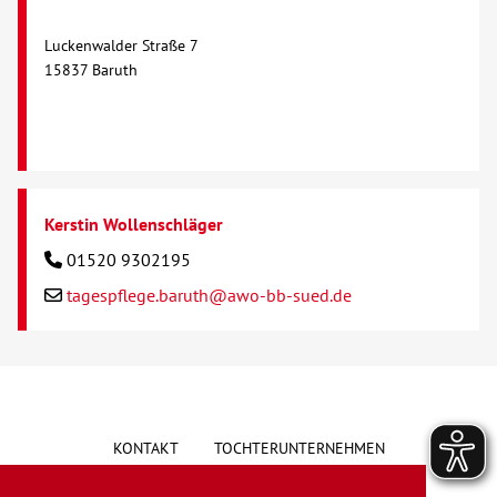
Luckenwalder Straße 7
Kontakt
15837 Baruth
AWO BB Süd
Kerstin Wollenschläger
01520 9302195
tagespflege.baruth@awo-bb-sued.de
KONTAKT
TOCHTERUNTERNEHMEN