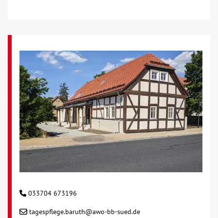
Über uns
Veranstaltungen
Spenden
Mitmachen
Karriere
Ausbildung
Glossar
033704 673196
Suche
tagespflege.baruth@awo-bb-sued.de