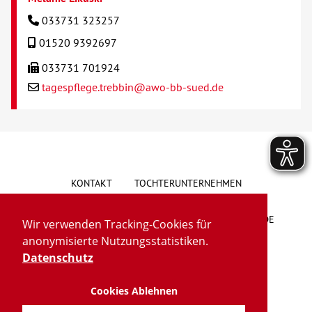
033731 323257
01520 9392697
033731 701924
tagespflege.trebbin@awo-bb-sued.de
KONTAKT
TOCHTERUNTERNEHMEN
HINWEISGEBERSYSTEM
VORSCHLAG/BESCHWERDE
Wir verwenden Tracking-Cookies für
anonymisierte Nutzungsstatistiken.
LIEFERKETTENGESETZ
BARRIEREFREIHEIT
Datenschutz
Cookies Ablehnen
IMPRESSUM
DATENSCHUTZ
TRANSPARENZ