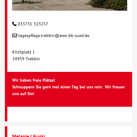
Kontakt
033731 323257
AWO BB Süd
tagespflege.trebbin@awo-bb-sued.de
Kirchplatz 1
14959 Trebbin
Wir haben freie Plätze!
Schnuppern Sie gern mal einen Tag bei uns rein. Wir freuen
uns auf Sie!
Melanie Likuski