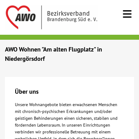
Kids & Teens
AWO Wohnen "Am alten Flugplatz" in
Niedergörsdorf
Senioren
Menschen mit Behinderung
Über uns
Beratung & Hilfe
Unsere Wohnangebote bieten erwachsenen Menschen
mit chronisch-psychischen Erkrankungen und/oder
Begegnung
geistigen Behinderungen einen sicheren, stabilen und
fördernden Lebensraum. In unseren Einrichtungen
Bildung
verbinden wir professionelle Betreuung mit einem
wohnlichen Umfeld, in dem sich die Bewohner*innen