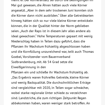
meint er. Der Körneransatz sei durch die Bedingungen im
Mai gut gewesen, die Ähren hätten auch viele Körner
Kontakt
angesetzt. „Aber in dem sehr trockenen Juni konnten sich
die Körner dann nicht ausbilden.“ Über alle Getreidearten
hinweg hätten sich so nur viele kleine Körner entwickeln
AWO BB Süd
können, die in der Qualität hinter der Norm geblieben
seien. „Auch der Raps ist in diesem Jahr alles andere als
ideal gewachsen.“ Hohe Temperaturen gepaart mit wenig
Niederschlag haben in Teilen dazu geführt, dass die
Pflanzen ihr Wachstum frühzeitig abgeschlossen haben
und die Kornfüllung unzureichend war, teilt auch Thomas
Goebel, Vorsitzender vom Bauernverband
Südbrandenburg, mit. Ab 54 Grad setze die
Eiweißgerinnung in den
Pflanzen ein und schließe ihr Wachstum frühzeitig ab.
„Das Ergebnis waren frühreifes Getreide, kleine Körner
und wenig Backqualität. Die durchschnittlichen Erträge
sind vergleichbar mit 2020, in Teilen sogar schwächer,
wobei starke regionale Unter schiede zu verzeichnen
sind. Landstriche, die zum richtigen Zeitpunkt Regen
abbekommen haben, waren weniger stark betroffen. An