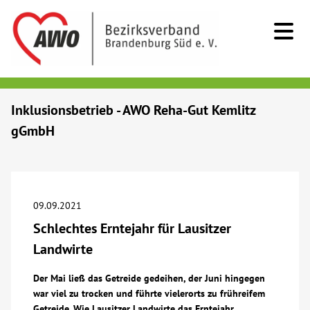
Kids & Teens
Inklusionsbetrieb - AWO Reha-Gut Kemlitz
gGmbH
Senioren
Menschen mit Behinderung
09.09.2021
Beratung & Hilfe
Schlechtes Erntejahr für Lausitzer
Landwirte
Begegnung
Der Mai ließ das Getreide gedeihen, der Juni hingegen
war viel zu trocken und führte vielerorts zu frühreifem
Bildung
Getreide. Wie Lausitzer Landwirte das Erntejahr