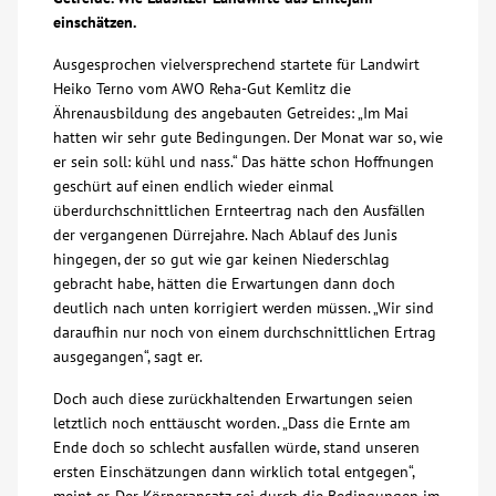
einschätzen.
Über uns
Ausgesprochen vielversprechend startete für Landwirt
Heiko Terno vom AWO Reha-Gut Kemlitz die
Veranstaltungen
Ährenausbildung des angebauten Getreides: „Im Mai
hatten wir sehr gute Bedingungen. Der Monat war so, wie
er sein soll: kühl und nass.“ Das hätte schon Hoffnungen
Spenden
geschürt auf einen endlich wieder einmal
überdurchschnittlichen Ernteertrag nach den Ausfällen
Mitmachen
der vergangenen Dürrejahre. Nach Ablauf des Junis
hingegen, der so gut wie gar keinen Niederschlag
gebracht habe, hätten die Erwartungen dann doch
Karriere
deutlich nach unten korrigiert werden müssen. „Wir sind
daraufhin nur noch von einem durchschnittlichen Ertrag
Ausbildung
ausgegangen“, sagt er.
Doch auch diese zurückhaltenden Erwartungen seien
Glossar
letztlich noch enttäuscht worden. „Dass die Ernte am
Ende doch so schlecht ausfallen würde, stand unseren
ersten Einschätzungen dann wirklich total entgegen“,
Suche