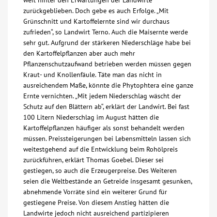
weit hinter den Erwartungen der Landwirte
zurückgeblieben. Doch gebe es auch Erfolge. „Mit
Grünschnitt und Kartoffelernte sind wir durchaus
zufrieden“, so Landwirt Terno. Auch die Maisernte werde
sehr gut. Aufgrund der stärkeren Niederschläge habe bei
den Kartoffelpflanzen aber auch mehr
Pflanzenschutzaufwand betrieben werden müssen gegen
Kraut- und Knollenfäule. Täte man das nicht in
ausreichendem Maße, könnte die Phytophtera eine ganze
Ernte vernichten. „Mit jedem Niederschlag wäscht der
Schutz auf den Blättern ab“, erklärt der Landwirt. Bei fast
100 Litern Niederschlag im August hätten die
Kartoffelpflanzen häufiger als sonst behandelt werden
müssen. Preissteigerungen bei Lebensmitteln lassen sich
weitestgehend auf die Entwicklung beim Rohölpreis
zurückführen, erklärt Thomas Goebel. Dieser sei
gestiegen, so auch die Erzeugerpreise. Des Weiteren
seien die Weltbestände an Getreide insgesamt gesunken,
abnehmende Vorräte sind ein weiterer Grund für
gestiegene Preise. Von diesem Anstieg hätten die
Landwirte jedoch nicht ausreichend partizipieren