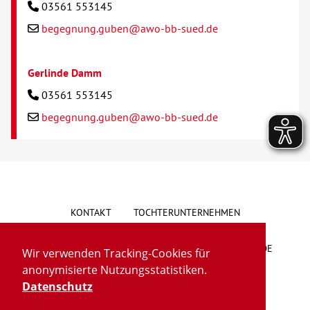
03561 553145
begegnung.guben@awo-bb-sued.de
Gerlinde Damm
03561 553145
begegnung.guben@awo-bb-sued.de
KONTAKT
TOCHTERUNTERNEHMEN
HINWEISGEBERSYSTEM
VORSCHLAG/BESCHWERDE
Wir verwenden Tracking-Cookies für
anonymisierte Nutzungsstatistiken.
LIEFERKETTENGESETZ
BARRIEREFREIHEIT
Datenschutz