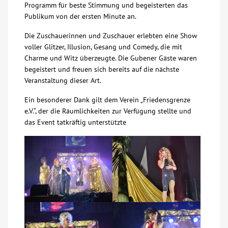
Programm für beste Stimmung und begeisterten das
Publikum von der ersten Minute an.
Über uns
Die Zuschauerinnen und Zuschauer erlebten eine Show
Veranstaltungen
voller Glitzer, Illusion, Gesang und Comedy, die mit
Charme und Witz überzeugte. Die Gubener Gäste waren
begeistert und freuen sich bereits auf die nächste
Spenden
Veranstaltung dieser Art.
Ein besonderer Dank gilt dem Verein „Friedensgrenze
Mitmachen
e.V.“, der die Räumlichkeiten zur Verfügung stellte und
das Event tatkräftig unterstützte
Karriere
Ausbildung
Glossar
Suche