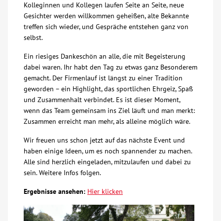
Kolleginnen und Kollegen laufen Seite an Seite, neue
Gesichter werden willkommen geheißen, alte Bekannte
Über uns
treffen sich wieder, und Gespräche entstehen ganz von
selbst.
Veranstaltungen
Ein riesiges Dankeschön an alle, die mit Begeisterung
dabei waren. Ihr habt den Tag zu etwas ganz Besonderem
Spenden
gemacht. Der Firmenlauf ist längst zu einer Tradition
geworden – ein Highlight, das sportlichen Ehrgeiz, Spaß
und Zusammenhalt verbindet. Es ist dieser Moment,
Mitmachen
wenn das Team gemeinsam ins Ziel läuft und man merkt:
Zusammen erreicht man mehr, als alleine möglich wäre.
Karriere
Wir freuen uns schon jetzt auf das nächste Event und
haben einige Ideen, um es noch spannender zu machen.
Ausbildung
Alle sind herzlich eingeladen, mitzulaufen und dabei zu
sein. Weitere Infos folgen.
Glossar
Ergebnisse ansehen:
Hier klicken
Suche