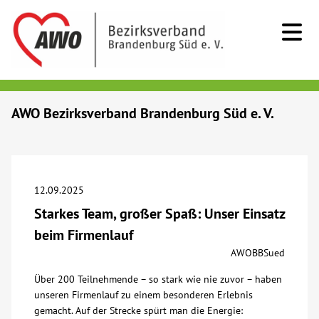
Kids & Teens
AWO Bezirksverband Brandenburg Süd e. V.
Senioren
Menschen mit Behinderung
12.09.2025
Starkes Team, großer Spaß: Unser Einsatz
Beratung & Hilfe
beim Firmenlauf
AWOBBSued
Begegnung
Über 200 Teilnehmende – so stark wie nie zuvor – haben
unseren Firmenlauf zu einem besonderen Erlebnis
Bildung
gemacht. Auf der Strecke spürt man die Energie: