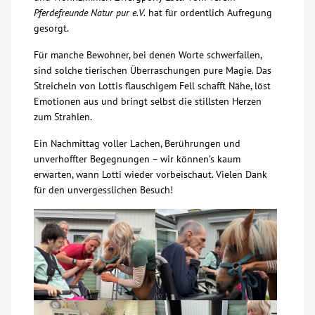
Pferdefreunde Natur pur e.V.
hat für ordentlich Aufregung
Über uns
gesorgt.
Für manche Bewohner, bei denen Worte schwerfallen,
Veranstaltungen
sind solche tierischen Überraschungen pure Magie. Das
Streicheln von Lottis flauschigem Fell schafft Nähe, löst
Emotionen aus und bringt selbst die stillsten Herzen
Spenden
zum Strahlen.
Ein Nachmittag voller Lachen, Berührungen und
Mitmachen
unverhoffter Begegnungen – wir können’s kaum
erwarten, wann Lotti wieder vorbeischaut. Vielen Dank
Karriere
für den unvergesslichen Besuch!
Ausbildung
Glossar
Suche