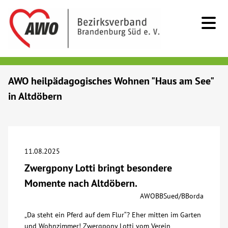
Kids & Teens
AWO heilpädagogisches Wohnen "Haus am See"
in Altdöbern
Senioren
Menschen mit Behinderung
11.08.2025
Beratung & Hilfe
Zwergpony Lotti bringt besondere
Momente nach Altdöbern.
Begegnung
AWOBBSued/BBorda
„Da steht ein Pferd auf dem Flur“? Eher mitten im Garten
Bildung
und Wohnzimmer! Zwergpony Lotti vom Verein