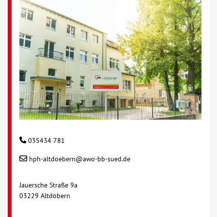
035434 781
hph-altdoebern@awo-bb-sued.de
Jauersche Straße 9a
03229 Altdöbern