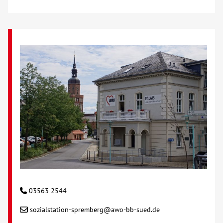
Über uns
Veranstaltungen
Spenden
Mitmachen
Karriere
Ausbildung
Glossar
03563 2544
sozialstation-spremberg@awo-bb-sued.de
Suche