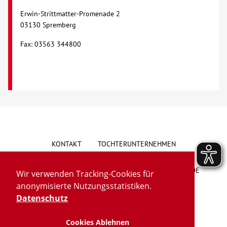
Erwin-Strittmatter-Promenade 2
Kontakt
03130 Spremberg
Fax: 03563 344800
AWO BB Süd
KONTAKT
TOCHTERUNTERNEHMEN
HINWEISGEBERSYSTEM
VORSCHLAG/BESCHWERDE
Wir verwenden Tracking-Cookies für
anonymisierte Nutzungsstatistiken.
LIEFERKETTENGESETZ
BARRIEREFREIHEIT
Datenschutz
Cookies Ablehnen
IMPRESSUM
DATENSCHUTZ
TRANSPARENZ