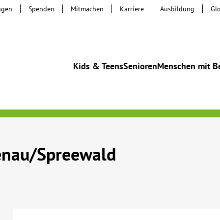
ngen
Spenden
Mitmachen
Karriere
Ausbildung
Gl
Kids & Teens
Senioren
Menschen mit B
enau/Spreewald