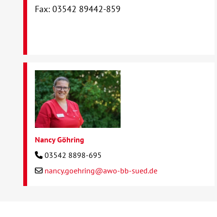
Fax: 03542 89442-859
Nancy Göhring
03542 8898-695
nancy.goehring@awo-bb-sued.de