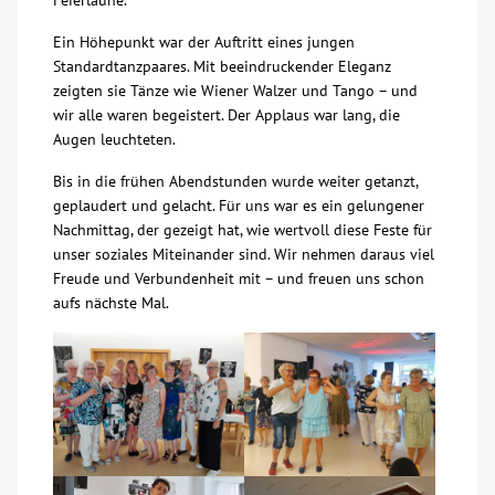
Feierlaune.
Ein Höhepunkt war der Auftritt eines jungen
Kontakt
Standardtanzpaares. Mit beeindruckender Eleganz
zeigten sie Tänze wie Wiener Walzer und Tango – und
AWO BB Süd
wir alle waren begeistert. Der Applaus war lang, die
Augen leuchteten.
Bis in die frühen Abendstunden wurde weiter getanzt,
geplaudert und gelacht. Für uns war es ein gelungener
Nachmittag, der gezeigt hat, wie wertvoll diese Feste für
unser soziales Miteinander sind. Wir nehmen daraus viel
Freude und Verbundenheit mit – und freuen uns schon
aufs nächste Mal.