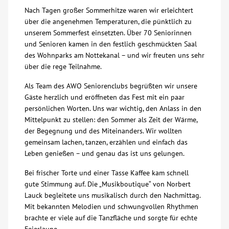
Nach Tagen großer Sommerhitze waren wir erleichtert
Über uns
über die angenehmen Temperaturen, die pünktlich zu
unserem Sommerfest einsetzten. Über 70 Seniorinnen
und Senioren kamen in den festlich geschmückten Saal
Veranstaltungen
des Wohnparks am Nottekanal – und wir freuten uns sehr
über die rege Teilnahme.
Spenden
Als Team des AWO Seniorenclubs begrüßten wir unsere
Gäste herzlich und eröffneten das Fest mit ein paar
Mitmachen
persönlichen Worten. Uns war wichtig, den Anlass in den
Mittelpunkt zu stellen: den Sommer als Zeit der Wärme,
der Begegnung und des Miteinanders. Wir wollten
Karriere
gemeinsam lachen, tanzen, erzählen und einfach das
Leben genießen – und genau das ist uns gelungen.
Ausbildung
Bei frischer Torte und einer Tasse Kaffee kam schnell
gute Stimmung auf. Die „Musikboutique“ von Norbert
Glossar
Lauck begleitete uns musikalisch durch den Nachmittag.
Mit bekannten Melodien und schwungvollen Rhythmen
brachte er viele auf die Tanzfläche und sorgte für echte
Suche