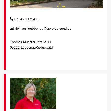
03542 88714-0
rh-haus.luebbenau@awo-bb-sued.de
Thomas-Müntzer-Straße 11
03222 Lübbenau/Spreewald