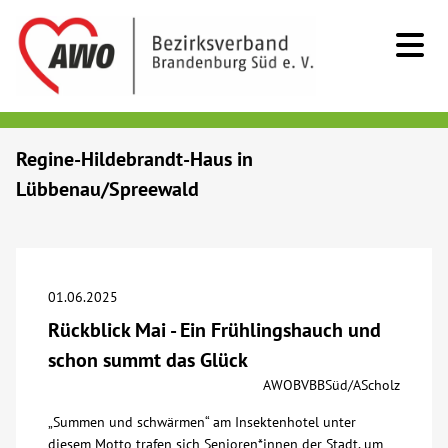
Kids & Teens
Regine-Hildebrandt-Haus in
Lübbenau/Spreewald
Senioren
Menschen mit Behinderung
01.06.2025
Beratung & Hilfe
Rückblick Mai - Ein Frühlingshauch und
schon summt das Glück
Begegnung
AWOBVBBSüd/AScholz
„Summen und schwärmen“ am Insektenhotel unter
Bildung
diesem Motto trafen sich Senioren*innen der Stadt, um