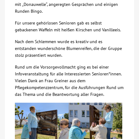
mit „Donauwelle“, angeregten Gesprächen und einigen
Runden Bingo.
Kontakt
Für unsere gehörlosen Senioren gab es selbst
gebackenen Waffeln mit heißen Kirschen und Vanilleeis.
AWO BB Süd
Nach dem Schlemmen wurde es kreativ und es
entstanden wunderschöne Blumenreifen, die der Gruppe
stolz präsentiert wurden.
Rund um die Vorsorgevollmacht ging es bei einer
Infoveranstaltung für alle Interessierten Senioren*innen.
Vielen Dank an Frau Greiner aus dem
Pflegekompetenzzentrum, für die Ausführungen Rund um
das Thema und die Beantwortung aller Fragen.