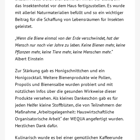
das Insektenhotel vor dem Haus fertigzustellen. Es wurde
Über uns
mit allerlei Naturmaterialien befüllt und so ein wichtiger
Beitrag für die Schaffung von Lebensräumen für Insekten
geleistet.
Veranstaltungen
„Wenn die Biene einmal von der Erde verschwindet, hat der
Mensch nur noch vier Jahre zu leben. Keine Bienen mehr, keine
Spenden
Pflanzen mehr, keine Tiere mehr, keine Menschen mehr.“
Albert Einstein
Mitmachen
Zur Stärkung gab es Honigschnittchen und ein
Honigcocktail. Weitere Bienenprodukte wie Pollen,
Karriere
Propolis und Bienensalbe wurden probiert und mit
nützlichen Infos über die gesunden Wirkweise dieser
Produkte versehen. Als kleines Dankeschön gab es für
Ausbildung
jeden Helfer kleine Stoffblüten, die von Teilnehmern der
Maßnahme „Arbeitsgelegenheit: Hauswirtschaftliche
Glossar
Organisatorische Arbeit“ der WEQUA angefertigt wurden.
Herzlichen Dank dafür.
Suche
Kulinarisch wurde es bei einer gemütlichen Kaffeerunde