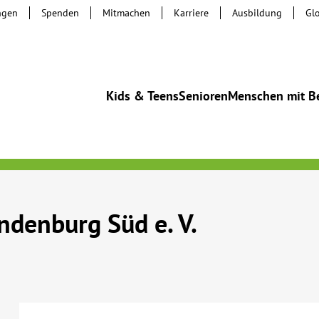
ngen
Spenden
Mitmachen
Karriere
Ausbildung
Gl
Kids & Teens
Senioren
Menschen mit B
denburg Süd e. V.